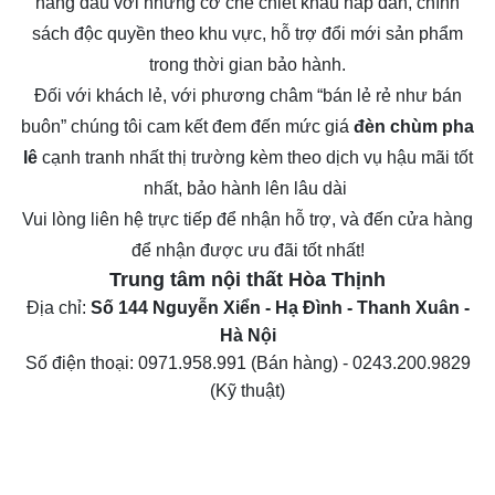
hàng đầu với những cơ chế chiết khấu hấp dẫn, chính
sách độc quyền theo khu vực, hỗ trợ đổi mới sản phẩm
trong thời gian bảo hành.
Đối với khách lẻ, với phương châm “bán lẻ rẻ như bán
buôn” chúng tôi cam kết đem đến mức giá
đèn chùm pha
lê
cạnh tranh nhất thị trường kèm theo dịch vụ hậu mãi tốt
nhất, bảo hành lên lâu dài
Vui lòng liên hệ trực tiếp để nhận hỗ trợ, và đến cửa hàng
để nhận được ưu đãi tốt nhất!
Trung tâm nội thất
Hòa Thịnh
Địa chỉ:
Số 144 Nguyễn Xiển - Hạ Đình - Thanh Xuân -
Hà Nội
Số điện thoại:
0971.958.991
(Bán hàng) -
0243.200.9829
(Kỹ thuật)