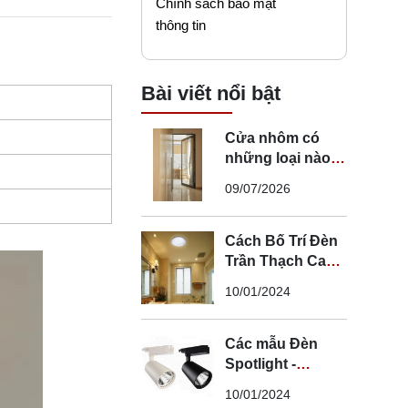
Chính sách bảo mật
thông tin
Bài viết nổi bật
Cửa nhôm có
những loại nào?
Mẹo chọn cửa đi
09/07/2026
nhôm phù hợp
Cách Bố Trí Đèn
Trần Thạch Cao
LED Phòng Ngủ -
10/01/2024
Lắp Đèn Trần
Thạch Cao
Các mẫu Đèn
Spotlight -
Spotlight âm trần
10/01/2024
- Spotlight rọi ray