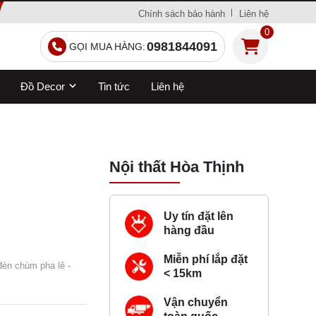
Chính sách bảo hành
Liên hệ
0
0981844091
GỌI MUA HÀNG:
Đồ Decor
Tin tức
Liên hệ
Nội thất Hòa Thịnh
Uy tín đặt lên
hàng đầu
Miễn phí lắp đặt
đèn chùm pha lê -
< 15km
Vận chuyển