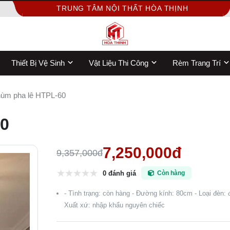
TRUNG TÂM NỘI THẤT HÒA THỊNH
Thiết Bị Vệ Sinh
Vật Liệu Thi Công
Rèm Trang Trí
ùm pha lê HTPL-60
60
7,250,000đ
9,357,000đ
0 đánh giá
Còn hàng
- Tình trạng: còn hàng - Đường kính: 80cm - Loại đèn: 
Xuất xứ: nhập khẩu nguyên chiếc