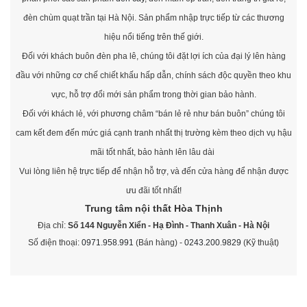
đèn chùm quạt trần tại Hà Nội. Sản phẩm nhập trực tiếp từ các thương
hiệu nổi tiếng trên thế giới.
Đối với khách buôn đèn pha lê, chúng tôi đặt lợi ích của đại lý lên hàng
đầu với những cơ chế chiết khấu hấp dẫn, chính sách độc quyền theo khu
vực, hỗ trợ đổi mới sản phẩm trong thời gian bảo hành.
Đối với khách lẻ, với phương châm “bán lẻ rẻ như bán buôn” chúng tôi
cam kết đem đến mức giá cạnh tranh nhất thị trường kèm theo dịch vụ hậu
mãi tốt nhất, bảo hành lên lâu dài
Vui lòng liên hệ trực tiếp để nhận hỗ trợ, và đến cửa hàng để nhận được
ưu đãi tốt nhất!
Trung tâm nội thất
Hòa Thịnh
Địa chỉ:
Số 144 Nguyễn Xiển - Hạ Đình - Thanh Xuân - Hà Nội
Số điện thoại:
0971.958.991
(Bán hàng) -
0243.200.9829
(Kỹ thuật)