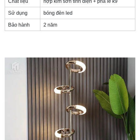
Chất liệu
hợp kim sơn tĩnh điện + pha lê k9
Sử dụng
bóng đèn led
Bảo hành
2 năm