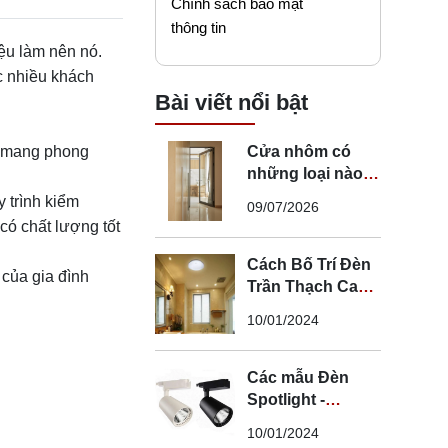
Chính sách bảo mật
thông tin
iệu làm nên nó.
c nhiều khách
Bài viết nổi bật
í mang phong
Cửa nhôm có
những loại nào?
Mẹo chọn cửa đi
 trình kiểm
09/07/2026
nhôm phù hợp
ó chất lượng tốt
Cách Bố Trí Đèn
 của gia đình
Trần Thạch Cao
LED Phòng Ngủ -
10/01/2024
Lắp Đèn Trần
Thạch Cao
Các mẫu Đèn
Spotlight -
Spotlight âm trần
10/01/2024
- Spotlight rọi ray