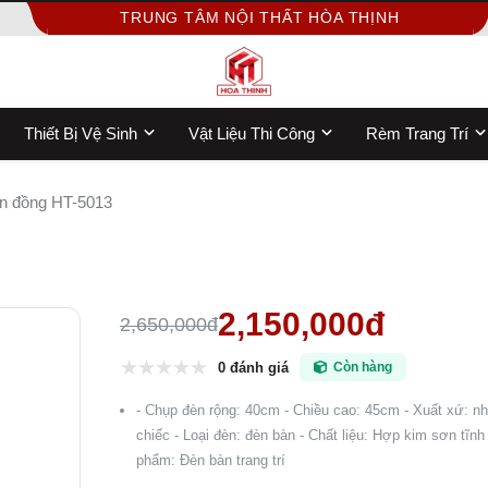
TRUNG TÂM NỘI THẤT HÒA THỊNH
Thiết Bị Vệ Sinh
Vật Liệu Thi Công
Rèm Trang Trí
n đồng HT-5013
2,150,000đ
2,650,000đ
0 đánh giá
Còn hàng
- Chụp đèn rộng: 40cm - Chiều cao: 45cm - Xuất xứ: n
chiếc - Loại đèn: đèn bàn - Chất liệu: Hợp kim sơn tĩn
phẩm: Đèn bàn trang trí