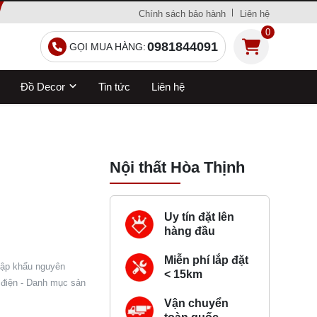
Chính sách bảo hành
Liên hệ
0
0981844091
GỌI MUA HÀNG:
Đồ Decor
Tin tức
Liên hệ
Nội thất Hòa Thịnh
Uy tín đặt lên
hàng đầu
Miễn phí lắp đặt
hập khẩu nguyên
< 15km
h điện - Danh mục sản
Vận chuyển