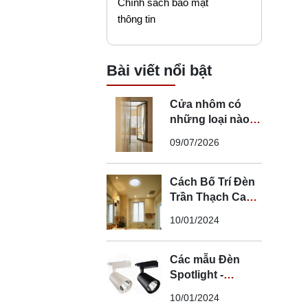
Chính sách bảo mật
thông tin
Bài viết nổi bật
Cửa nhôm có
những loại nào?
Mẹo chọn cửa đi
09/07/2026
nhôm phù hợp
Cách Bố Trí Đèn
Trần Thạch Cao
LED Phòng Ngủ -
10/01/2024
Lắp Đèn Trần
Thạch Cao
Các mẫu Đèn
Spotlight -
Spotlight âm trần
10/01/2024
- Spotlight rọi ray