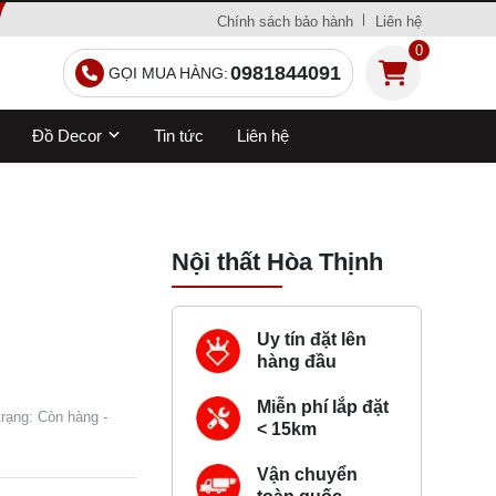
Chính sách bảo hành
Liên hệ
0
0981844091
GỌI MUA HÀNG:
Đồ Decor
Tin tức
Liên hệ
Nội thất Hòa Thịnh
Uy tín đặt lên
hàng đầu
Miễn phí lắp đặt
rạng: Còn hàng -
< 15km
Vận chuyển