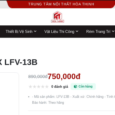
TRUNG TÂM NỘI THẤT HÒA THỊNH
Thiết Bị Vệ Sinh
Vật Liệu Thi Công
Rèm Trang Trí
X LFV-13B
750,000đ
890,000đ
0 đánh giá
Còn hàng
- Mã sản phẩm: LFV-13B - Xuất xứ: Chính hãng - Tình t
Bảo hành: Theo hãng