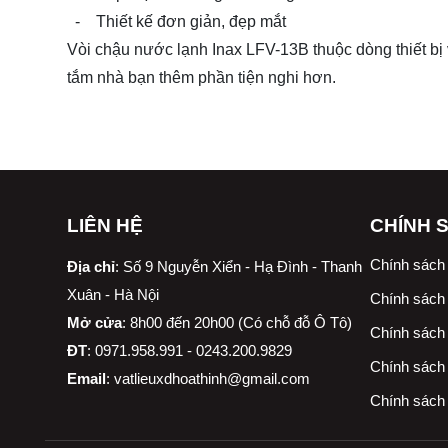
- Thiết kế đơn giản, đẹp mắt
Vòi chậu nước lạnh Inax LFV-13B thuộc dòng thiết bị 
tắm nhà bạn thêm phần tiện nghi hơn.
LIÊN HỆ
CHÍNH 
Chính sách
Địa chỉ
:
Số 9 Nguyễn Xiển - Hạ Đình - Thanh
Xuân - Hà Nội
Chính sách 
Mở cửa
: 8h00 đến 20h00 (Có chỗ đỗ Ô Tô)
Chính sách 
ĐT
: 0971.958.991 - 0243.200.9829
Chính sách
Email
:
vatlieuxdhoathinh@gmail.com
Chính sách 