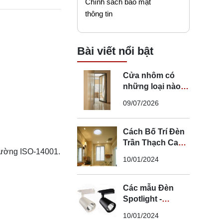
Chính sách bảo mật
thông tin
Bài viết nổi bật
Cửa nhôm có
những loại nào?
Mẹo chọn cửa đi
09/07/2026
nhôm phù hợp
Cách Bố Trí Đèn
Trần Thạch Cao
trường ISO-14001.
LED Phòng Ngủ -
10/01/2024
Lắp Đèn Trần
Thạch Cao
Các mẫu Đèn
Spotlight -
Spotlight âm trần
10/01/2024
- Spotlight rọi ray