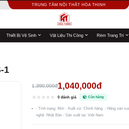
TRUNG TÂM NỘI THẤT HÒA THỊNH
Thiết Bị Vệ Sinh
Vật Liệu Thi Công
Rèm Trang Trí
-1
1,040,000đ
1,390,000đ
0 đánh giá
Còn hàng
- Tình trạng: Mới - Xuất xứ: Chính hãng. - Hãng sản xu
nghệ: Nhật Bản - Sản xuất tại: Việt Nam