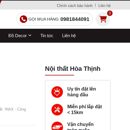
Chính sách bảo hành
Liên hệ
0
0981844091
GỌI MUA HÀNG:
Đồ Decor
Tin tức
Liên hệ
Nội thất Hòa Thịnh
Uy tín đặt lên
hàng đầu
Miễn phí lắp đặt
ất: INAX - Công
< 15km
Vận chuyển