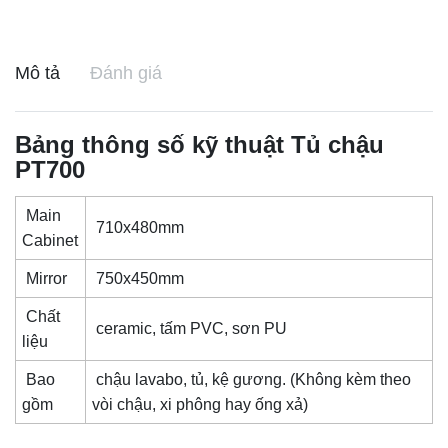
Mô tả
Đánh giá
Bảng thông số kỹ thuật
Tủ chậu
PT700
Main
710x480mm
Cabinet
Mirror
750x450mm
Chất
ceramic, tấm PVC, sơn PU
liệu
Bao
chậu lavabo, tủ, kệ gương. (Không kèm theo
gồm
vòi chậu, xi phông hay ống xả)