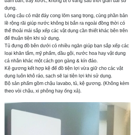
bám bẩn, trầy xước, không bị ố vàng sau thời gian dài sử
dụng.
Lòng cậu có mặt đáy cong lõm sang trọng, cùng phần bản
lề rộng rãi giúp nước không bị bắn ra ngoài đồng thời có
thể thoải mái sắp xếp các vật dụng cần thiết khác bên trên
để thuận tiện khi sử dụng.
Tủ đựng đồ bên dưới có nhiều ngăn giúp bạn sắp xếp các
loại khăn tắm, mỹ phẩm, dầu gội, nước hoa hay vật dụng
cá nhân khác một cách gọn gàng & kín đáo.
Kệ gương kết hợp kệ để đồ tiện lợi vừa giữ cho các vật
dụng luôn khô ráo, sạch sẽ lại tiện lợi khi sử dụng.
Bộ sản phẩm gồm chậu lavabo, tủ, kệ gương. (Không kèm
theo vòi chậu, xi phông hay ống xả).