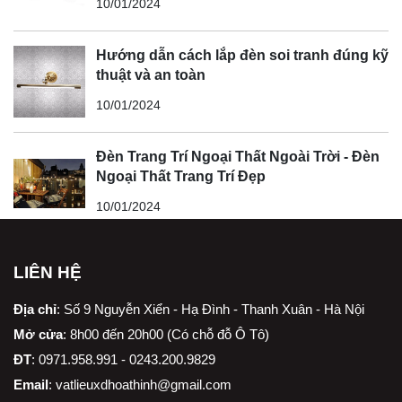
10/01/2024
Hướng dẫn cách lắp đèn soi tranh đúng kỹ
thuật và an toàn
10/01/2024
Đèn Trang Trí Ngoại Thất Ngoài Trời - Đèn
Ngoại Thất Trang Trí Đẹp
10/01/2024
LIÊN HỆ
Địa chỉ
:
Số 9 Nguyễn Xiển - Hạ Đình - Thanh Xuân - Hà Nội
Mở cửa
: 8h00 đến 20h00 (Có chỗ đỗ Ô Tô)
ĐT
: 0971.958.991 - 0243.200.9829
Email
:
vatlieuxdhoathinh@gmail.com