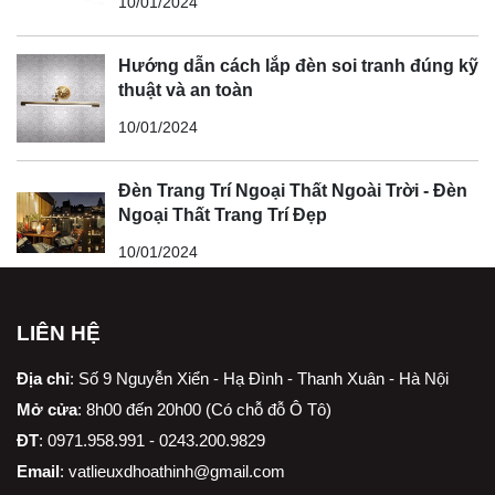
10/01/2024
Hướng dẫn cách lắp đèn soi tranh đúng kỹ
thuật và an toàn
10/01/2024
Đèn Trang Trí Ngoại Thất Ngoài Trời - Đèn
Ngoại Thất Trang Trí Đẹp
10/01/2024
LIÊN HỆ
Địa chỉ
:
Số 9 Nguyễn Xiển - Hạ Đình - Thanh Xuân - Hà Nội
Mở cửa
: 8h00 đến 20h00 (Có chỗ đỗ Ô Tô)
ĐT
: 0971.958.991 - 0243.200.9829
Email
:
vatlieuxdhoathinh@gmail.com