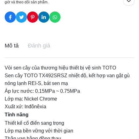
giờ và theo dõi sản phẩm.
Mô tả
Đánh giá
Vòi sen cây của thương hiệu thiết bị vệ sinh TOTO
Sen cây TOTO TX492SRSZ nhiệt độ, kết hợp van gật gù
nóng lạnh REI-S, bát sen mạ
Áp lực nước: 0.15MPa ~ 0.75MPa
Lớp mạ: Nickel Chrome
Xuất xứ: Inđônêxia
Tính năng
Thiết kế cổ điển sang trọng
Lớp mạ bền vững với thời gian
Thân van bằng đồng thau