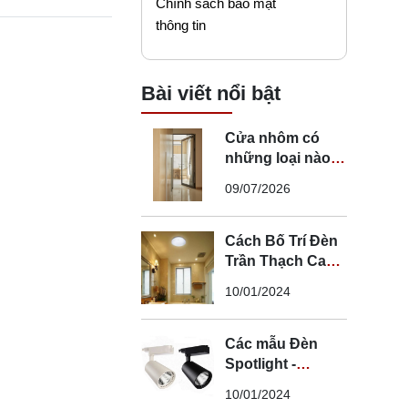
Chính sách bảo mật
thông tin
Bài viết nổi bật
Cửa nhôm có
những loại nào?
Mẹo chọn cửa đi
09/07/2026
nhôm phù hợp
Cách Bố Trí Đèn
Trần Thạch Cao
LED Phòng Ngủ -
10/01/2024
Lắp Đèn Trần
Thạch Cao
Các mẫu Đèn
Spotlight -
Spotlight âm trần
10/01/2024
- Spotlight rọi ray