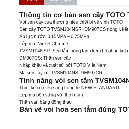
Thông tin cơ bản sen cây TOT
Vòi sen cây của thương hiệu thiết bị vệ sinh TOTO
Sen cây TOTO TVSM104NSR+DM907CS nóng l, kết hợ
Áp lực nước: 0.15MPa ~ 0.75MPa
Lớp mạ: Nickel Chrome
TVSM104NSR: Sen tắm nóng lạnh kèm bộ phận kết nố
DM907CS: Thân sen cây
Nhập khẩu và xuất sứ bởi TOTO Việt Nam
Mã sen cây cũ: TVSM104NS, DM907CR
Tính năng vòi sen tắm TVSM10
Thiết kế cổ điển sang trọng từ NEW STANDARD
Lớp mạ bền vững với thời gian
Thân van bằng đồng thau
Bản vẽ vòi hoa sen tắm đứng 