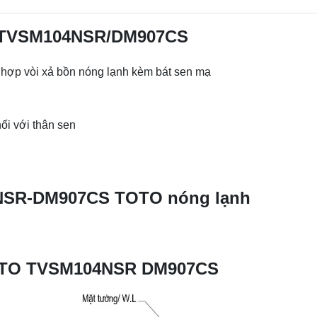
O TVSM104NSR/DM907CS
p vòi xả bồn nóng lạnh kèm bát sen mạ
i với thân sen
4NSR-DM907CS TOTO nóng lạnh
TOTO TVSM104NSR DM907CS