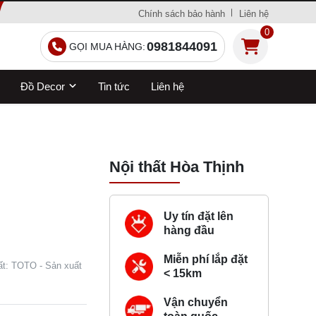
Chính sách bảo hành
Liên hệ
0
0981844091
GỌI MUA HÀNG:
Đồ Decor
Tin tức
Liên hệ
Nội thất Hòa Thịnh
Uy tín đặt lên
hàng đầu
Miễn phí lắp đặt
uất: TOTO - Sản xuất
< 15km
Vận chuyển