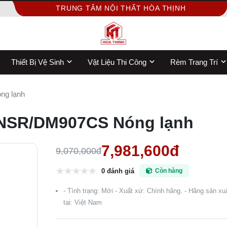
TRUNG TÂM NỘI THẤT HÒA THỊNH
Thiết Bị Vệ Sinh
Vật Liệu Thi Công
Rèm Trang Trí
g lạnh
NSR/DM907CS Nóng lạnh
7,981,600đ
9,070,000đ
0 đánh giá
Còn hàng
- Tình trạng: Mới - Xuất xứ: Chính hãng. - Hãng sản x
tại: Việt Nam