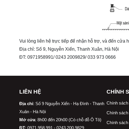
Vui lòng liên hệ trực tiếp để nhận hỗ trợ, và đến cửa
Địa chỉ: Số 9, Nguyễn Xiển, Thanh Xuân, Hà Nội
ĐT: 0971958991/ 0243 2009829/ 033 973 0666
LIÊN HỆ
CHÍNH 
Chính sách
Địa chỉ
:
Số 9 Nguyễn Xiển - Hạ Đình - Thanh
Xuân - Hà Nội
Chính sách 
Mở cửa
: 8h00 đến 20h00 (Có chỗ đỗ Ô Tô)
Chính sách 
ĐT
: 0971.958.991 - 0243.200.9829