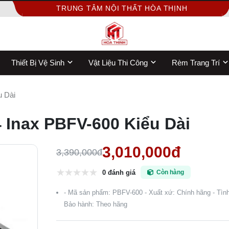
TRUNG TÂM NỘI THẤT HÒA THỊNH
Thiết Bị Vệ Sinh
Vật Liệu Thi Công
Rèm Trang Trí
 Dài
Inax PBFV-600 Kiểu Dài
3,010,000đ
3,390,000đ
0 đánh giá
Còn hàng
- Mã sản phẩm: PBFV-600 - Xuất xứ: Chính hãng - Tình
Bảo hành: Theo hãng