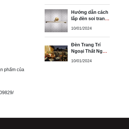
Hướng dẫn cách
lắp đèn soi tranh
đúng kỹ thuật và
10/01/2024
an toàn
Đèn Trang Trí
Ngoại Thất Ngoài
Trời - Đèn Ngoại
10/01/2024
Thất Trang Trí
sản phẩm của
Đẹp
009829/