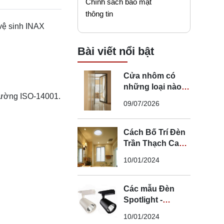
Chính sách bảo mật
thông tin
 vệ sinh INAX
Bài viết nổi bật
Cửa nhôm có
những loại nào?
trường ISO-14001.
Mẹo chọn cửa đi
09/07/2026
nhôm phù hợp
Cách Bố Trí Đèn
Trần Thạch Cao
LED Phòng Ngủ -
10/01/2024
Lắp Đèn Trần
Thạch Cao
Các mẫu Đèn
Spotlight -
Spotlight âm trần
10/01/2024
- Spotlight rọi ray