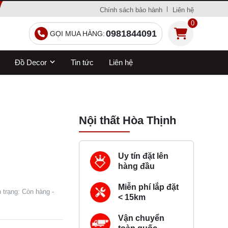
Chính sách bảo hành
Liên hệ
0
0981844091
GỌI MUA HÀNG:
Đồ Decor
Tin tức
Liên hệ
Nội thất Hòa Thịnh
Uy tín đặt lên
hàng đầu
Miễn phí lắp đặt
 trạng: Còn hàng -
< 15km
Vận chuyển