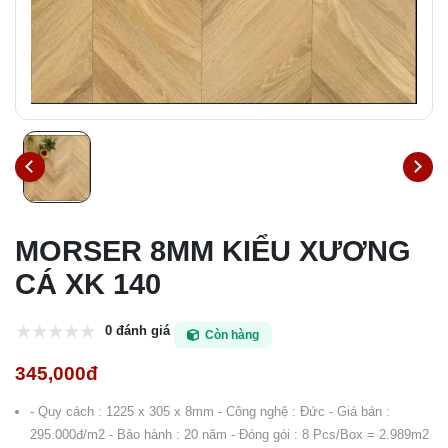
MORSER 8MM KIỂU XƯƠNG
CÁ XK 140
0 đánh giá
Còn hàng
345,000đ
- Quy cách : 1225 x 305 x 8mm - Công nghệ : Đức - Giá bán :
295.000đ/m2 - Bảo hành : 20 năm - Đóng gói : 8 Pcs/Box = 2.989m2