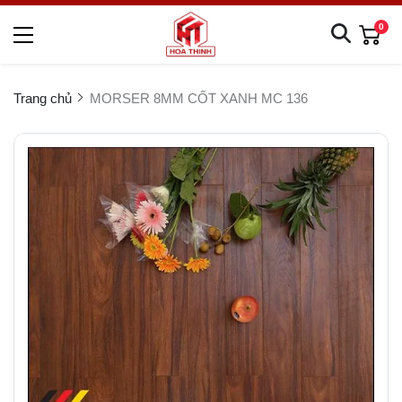
0
Trang chủ
MORSER 8MM CỐT XANH MC 136