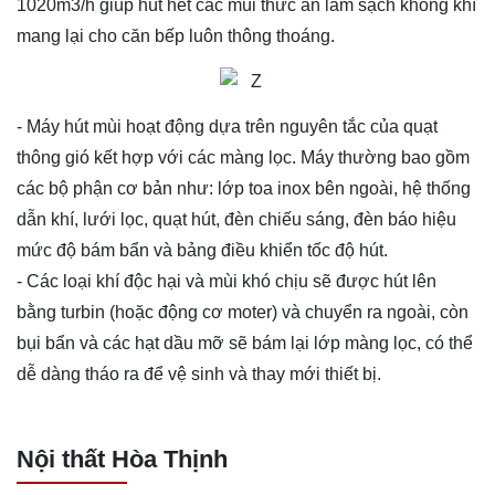
1020m3/h giúp hút hết các mùi thức ăn làm sạch không khí
mang lại cho căn bếp luôn thông thoáng.
- Máy hút mùi hoạt động dựa trên nguyên tắc của quạt
thông gió kết hợp với các màng lọc. Máy thường bao gồm
các bộ phận cơ bản như: lớp toa inox bên ngoài, hệ thống
dẫn khí, lưới lọc, quạt hút, đèn chiếu sáng, đèn báo hiệu
mức độ bám bẩn và bảng điều khiển tốc độ hút.
- Các loại khí độc hại và mùi khó chịu sẽ được hút lên
bằng turbin (hoặc động cơ moter) và chuyển ra ngoài, còn
bụi bẩn và các hạt dầu mỡ sẽ bám lại lớp màng lọc, có thể
dễ dàng tháo ra để vệ sinh và thay mới thiết bị.
Nội thất Hòa Thịnh