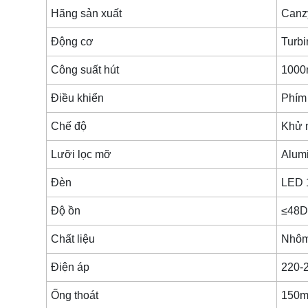
Hãng sản xuất
Canz
Động cơ
Turbi
Công suất hút
1000
Điều khiển
Phím
Chế độ
Khử m
Lưỡi lọc mỡ
Alum
Đèn
LED 
Độ ồn
≤48D
Chất liệu
Nhôm 
Điện áp
220-
Ống thoát
150