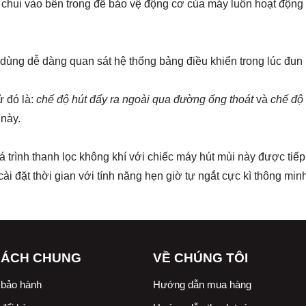
hui vào bên trong để bảo vệ động cơ của máy luôn hoạt động ổ
ùng dễ dàng quan sát hệ thống bảng điều khiển trong lúc đun n
ử đó là:
chế độ hút đẩy ra ngoài qua đường ống thoát
và
chế độ
này.
trình thanh lọc không khí với chiếc máy hút mùi này được tiếp
ài đặt thời gian với tính năng hẹn giờ tự ngắt cực kì thông min
SÁCH CHUNG
VỀ CHÚNG TÔI
 bảo hành
Hướng dẫn mua hàng