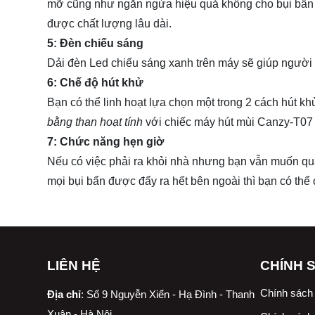
mỡ cũng như ngăn ngừa hiệu quả không cho bụi bẩn c
được chất lượng lâu dài.
5: Đèn chiếu sáng
Dải đèn Led chiếu sáng xanh trên máy sẽ giúp người d
6: Chế độ hút khử
Bạn có thể linh hoạt lựa chọn một trong 2 cách hút kh
bằng than hoạt tính
với chiếc máy hút mùi Canzy-T07 
7: Chức năng hẹn giờ
Nếu có việc phải ra khỏi nhà nhưng bạn vẫn muốn quá 
mọi bụi bẩn được đẩy ra hết bên ngoài thì bạn có thể c
LIÊN HỆ
CHÍNH 
Chính sách
Địa chỉ
:
Số 9 Nguyễn Xiển - Hạ Đình - Thanh
Xuân - Hà Nội