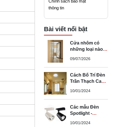
Chính sách bảo mật
thông tin
Bài viết nổi bật
Cửa nhôm có
những loại nào?
Mẹo chọn cửa đi
09/07/2026
nhôm phù hợp
Cách Bố Trí Đèn
Trần Thạch Cao
LED Phòng Ngủ -
10/01/2024
Lắp Đèn Trần
Thạch Cao
Các mẫu Đèn
Spotlight -
Spotlight âm trần
10/01/2024
- Spotlight rọi ray