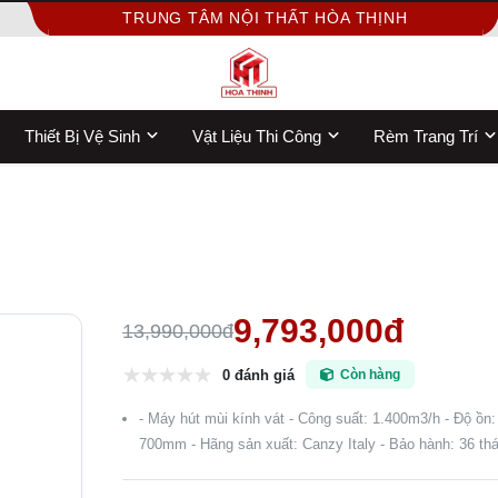
TRUNG TÂM NỘI THẤT HÒA THỊNH
Thiết Bị Vệ Sinh
Vật Liệu Thi Công
Rèm Trang Trí
9,793,000đ
13,990,000đ
0 đánh giá
Còn hàng
- Máy hút mùi kính vát - Công suất: 1.400m3/h - Độ ồn
700mm - Hãng sản xuất: Canzy Italy - Bảo hành: 36 th