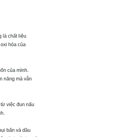
là chất liệu
 oxi hóa của
uốn của mình.
ện năng mà vẫn
 từ việc đun nấu
nh.
bụi bẩn và dầu