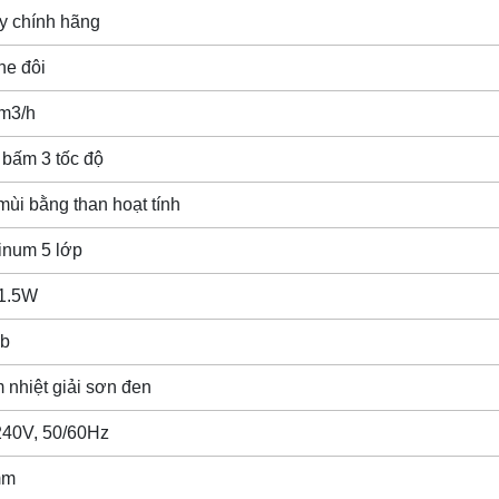
y chính hãng
ne đôi
m3/h
 bấm 3 tốc độ
ùi bằng than hoạt tính
inum 5 lớp
1.5W
b
nhiệt giải sơn đen
240V, 50/60Hz
mm