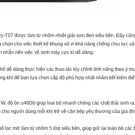
-T07 được làm từ nhôm nhiệt giải sơn đen siêu bền. Đây cũng 
chọn cho việc thiết kế khung vỏ vì khả năng chống chịu lực và
ơn nhẵn nên việc vệ sinh máy cực kì dễ dàng.
ể dễ dàng thực hiện các thao tác tùy chỉnh tính năng theo ý m
ng khí để bạn lựa chọn cấp độ phù hợp nhất nhằm tiết kiệm đi
, độ ồn ≤48Db giúp loại bỏ nhanh chóng các chất thải sinh ra
u cho người dùng mỗi khi trở về căn bếp yêu thương của gia đì
 lọc mỡ làm từ nhôm 5 lớp siêu bền, giúp giữ lại toàn bộ các 