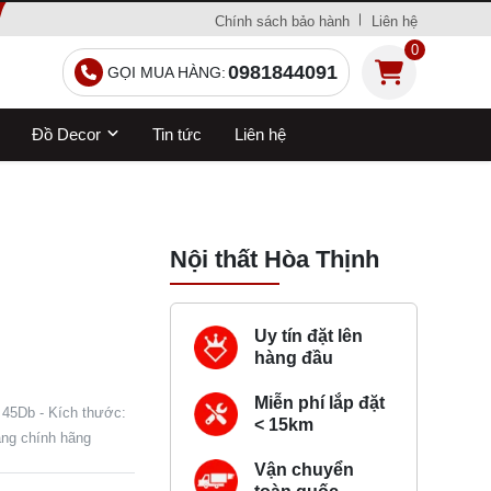
Chính sách bảo hành
Liên hệ
0
0981844091
GỌI MUA HÀNG:
Đồ Decor
Tin tức
Liên hệ
Nội thất Hòa Thịnh
Uy tín đặt lên
hàng đầu
Miễn phí lắp đặt
: 45Db - Kích thước:
< 15km
áng chính hãng
Vận chuyển