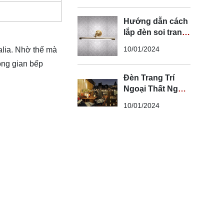
Hướng dẫn cách
lắp đèn soi tranh
đúng kỹ thuật và
10/01/2024
alia. Nhờ thế mà
an toàn
ông gian bếp
Đèn Trang Trí
Ngoại Thất Ngoài
Trời - Đèn Ngoại
10/01/2024
Thất Trang Trí
Đẹp