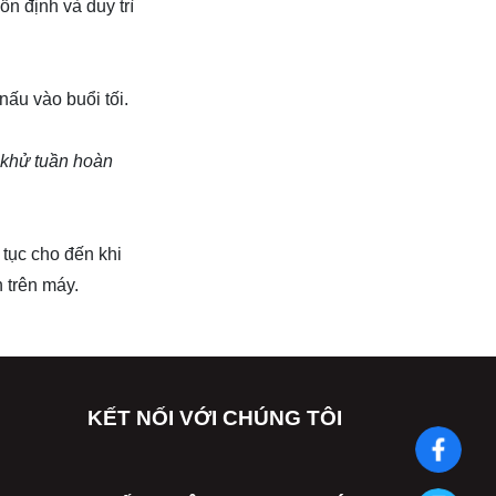
n định và duy trì
ấu vào buổi tối.
 khử tuần hoàn
 tục cho đến khi
h trên máy.
KẾT NỐI VỚI CHÚNG TÔI