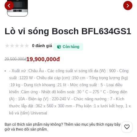
Lò vi sóng Bosch BFL634GS1
0 đánh giá
Còn hàng
19,900,000đ
29,500,000đ
- Xuất xứ :Châu Âu - Các công suất vi sóng tối đa (W) : 900 - Công
suất :1220 W - Chiều dài cáp (cm) :150 cm - Tổng trọng lượng (kg)
:19 kg - Dung tích khoang :21 lít - Mức công suất : 5 - Loại điều
khiển :Cảm ứng - Nhiệt độ kiểm soát :30 ° C – 275 ° C - Dòng điện
(A) : 10A - Điện áp (V) : 220-240 V - Chức năng nướng : 7 - Kích
thước lắp đặt :362 x 560 x 300 mm - Phụ kiện :1 x lưới kết hợp, 1 x
kệ và (tấm) Universal
Bạn có thích sản phẩm này không? Thêm vào mục yêu thích ngay bây
giờ và theo dõi sản phẩm.