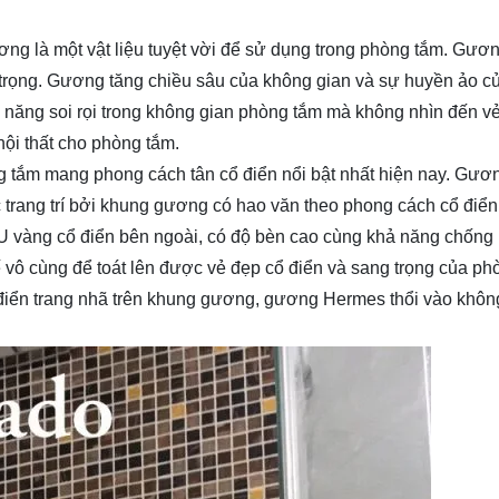
ng là một vật liệu tuyệt vời để sử dụng trong phòng tắm. Gươn
 trọng. Gương tăng chiều sâu của không gian và sự huyền ảo c
năng soi rọi trong không gian phòng tắm mà không nhìn đến vẻ
nội thất cho phòng tắm.
ắm mang phong cách tân cổ điển nổi bật nhất hiện nay. Gươn
c trang trí bởi khung gương có hao văn theo phong cách cổ đi
 vàng cổ điển bên ngoài, có độ bèn cao cùng khả năng chống l
tế vô cùng để toát lên được vẻ đẹp cổ điển và sang trọng của p
ổ điển trang nhã trên khung gương, gương Hermes thổi vào khô