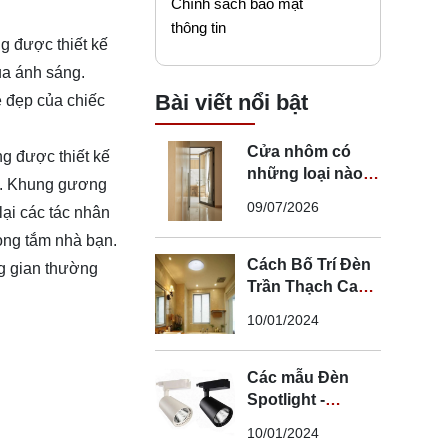
Chính sách bảo mật
thông tin
g được thiết kế
ủa ánh sáng.
Bài viết nổi bật
 đẹp của chiếc
Cửa nhôm có
g được thiết kế
những loại nào?
ển. Khung gương
Mẹo chọn cửa đi
09/07/2026
ại các tác nhân
nhôm phù hợp
hòng tắm nhà bạn.
Cách Bố Trí Đèn
ng gian thường
Trần Thạch Cao
LED Phòng Ngủ -
10/01/2024
Lắp Đèn Trần
Thạch Cao
Các mẫu Đèn
Spotlight -
Spotlight âm trần
10/01/2024
- Spotlight rọi ray