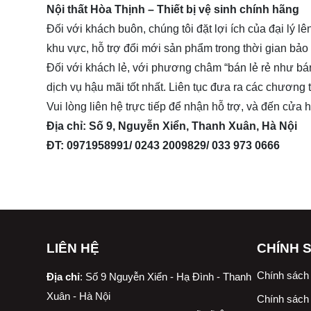
Nội thất Hòa Thịnh – Thiết bị vệ sinh chính hãng
Đối với khách buôn, chúng tôi đặt lợi ích của đại lý
khu vực, hỗ trợ đổi mới sản phẩm trong thời gian bảo
Đối với khách lẻ, với phương châm “bán lẻ rẻ như bá
dịch vụ hậu mãi tốt nhất. Liên tục đưa ra các chương 
Vui lòng liên hệ trực tiếp để nhận hỗ trợ, và đến cửa
Địa chỉ: Số 9, Nguyễn Xiển, Thanh Xuân, Hà Nội
ĐT: 0971958991/ 0243 2009829/ 033 973 0666
LIÊN HỆ
CHÍNH 
Chính sách
Địa chỉ
:
Số 9 Nguyễn Xiển - Hạ Đình - Thanh
Xuân - Hà Nội
Chính sách 