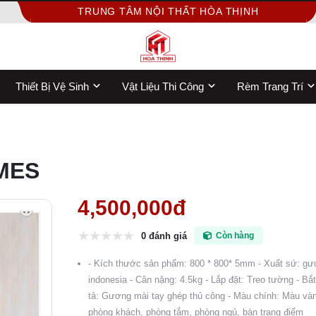
TRUNG TÂM NỘI THẤT HÒA THỊNH
Thiết Bị Vệ Sinh
Vật Liệu Thi Công
Rèm Trang Trí
RMES
4,500,000đ
0 đánh giá
Còn hàng
- Kích thước sản phẩm: 800 * 800* 5mm - Xuất sứ: gư
indonesia - Cân nặng: 4.5kg - Lắp đặt: Treo tường - B
tả: Gương mài tay ghép thủ công - Màu chính: Màu vàn
phòng khách, phòng tắm, phòng ngủ, bàn trang điểm