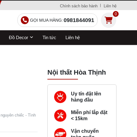
Chính sách bảo hành
Liên hệ
0
0981844091
GỌI MUA HÀNG:
Đồ Decor
Tin tức
Liên hệ
Nội thất Hòa Thịnh
Uy tín đặt lên
hàng đầu
Miễn phí lắp đặt
 nguyên chiếc - Tình
< 15km
Vận chuyển