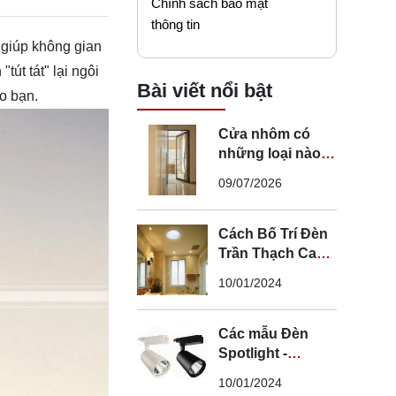
Chính sách bảo mật
thông tin
giúp không gian
t tát" lại ngôi
Bài viết nổi bật
ho bạn.
Cửa nhôm có
những loại nào?
Mẹo chọn cửa đi
09/07/2026
nhôm phù hợp
Cách Bố Trí Đèn
Trần Thạch Cao
LED Phòng Ngủ -
10/01/2024
Lắp Đèn Trần
Thạch Cao
Các mẫu Đèn
Spotlight -
Spotlight âm trần
10/01/2024
- Spotlight rọi ray