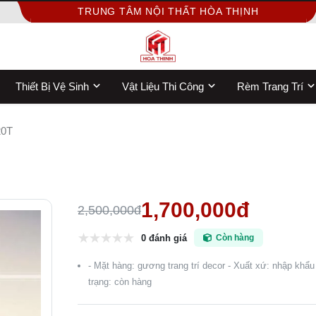
TRUNG TÂM NỘI THẤT HÒA THỊNH
Thiết Bị Vệ Sinh
Vật Liệu Thi Công
Rèm Trang Trí
20T
1,700,000đ
2,500,000đ
0 đánh giá
Còn hàng
- Mặt hàng: gương trang trí decor - Xuất xứ: nhập khẩu
trạng: còn hàng