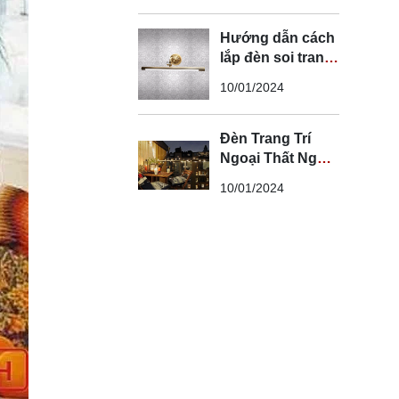
Hướng dẫn cách
lắp đèn soi tranh
đúng kỹ thuật và
10/01/2024
an toàn
Đèn Trang Trí
Ngoại Thất Ngoài
Trời - Đèn Ngoại
10/01/2024
Thất Trang Trí
Đẹp