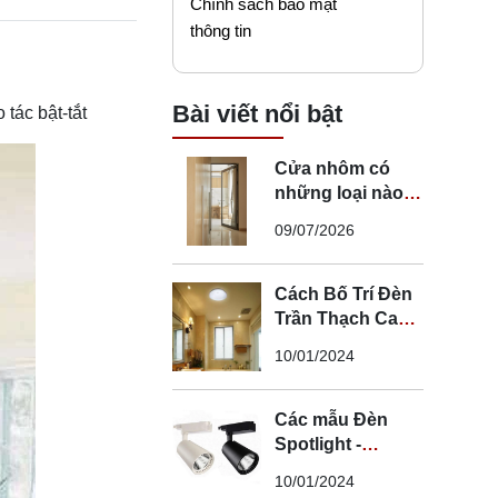
Chính sách bảo mật
thông tin
Bài viết nổi bật
tác bật-tắt
Cửa nhôm có
những loại nào?
Mẹo chọn cửa đi
09/07/2026
nhôm phù hợp
Cách Bố Trí Đèn
Trần Thạch Cao
LED Phòng Ngủ -
10/01/2024
Lắp Đèn Trần
Thạch Cao
Các mẫu Đèn
Spotlight -
Spotlight âm trần
10/01/2024
- Spotlight rọi ray