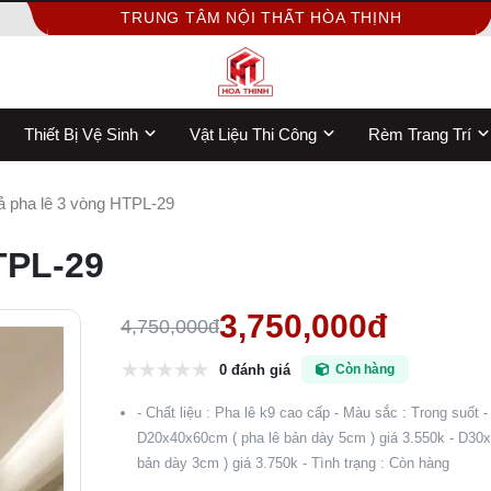
TRUNG TÂM NỘI THẤT HÒA THỊNH
Thiết Bị Vệ Sinh
Vật Liệu Thi Công
Rèm Trang Trí
ả pha lê 3 vòng HTPL-29
TPL-29
3,750,000đ
4,750,000đ
0 đánh giá
Còn hàng
- Chất liệu : Pha lê k9 cao cấp - Màu sắc : Trong suốt -
D20x40x60cm ( pha lê bản dày 5cm ) giá 3.550k - D30
bản dày 3cm ) giá 3.750k - Tình trạng : Còn hàng