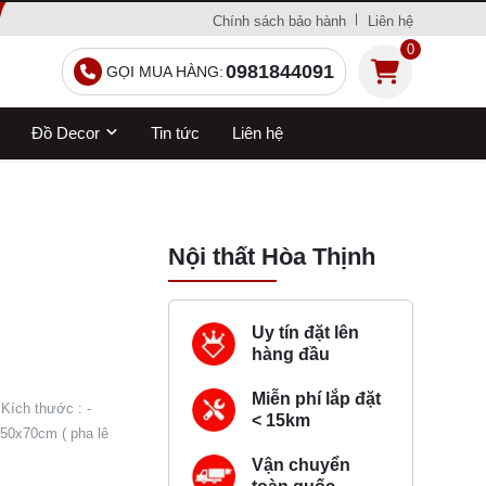
Chính sách bảo hành
Liên hệ
0
0981844091
GỌI MUA HÀNG:
Đồ Decor
Tin tức
Liên hệ
Nội thất Hòa Thịnh
Uy tín đặt lên
hàng đầu
Miễn phí lắp đặt
 Kích thước : -
< 15km
x50x70cm ( pha lê
Vận chuyển