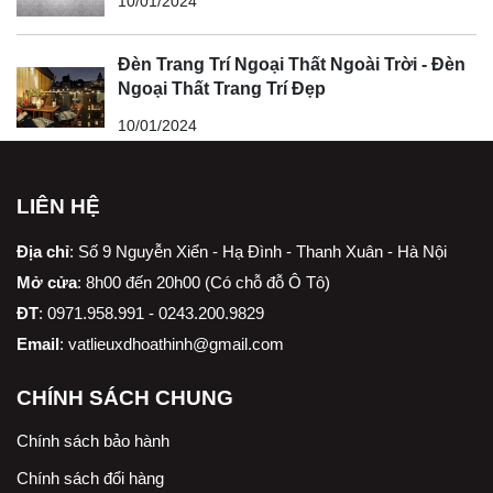
10/01/2024
Đèn Trang Trí Ngoại Thất Ngoài Trời - Đèn
Ngoại Thất Trang Trí Đẹp
10/01/2024
LIÊN HỆ
Địa chỉ
:
Số 9 Nguyễn Xiển - Hạ Đình - Thanh Xuân - Hà Nội
Mở cửa
: 8h00 đến 20h00 (Có chỗ đỗ Ô Tô)
ĐT
: 0971.958.991 - 0243.200.9829
Email
:
vatlieuxdhoathinh@gmail.com
CHÍNH SÁCH CHUNG
Chính sách bảo hành
Chính sách đổi hàng