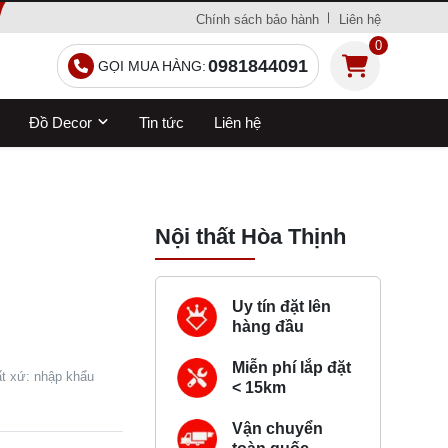
Chính sách bảo hành
Liên hệ
0
0981844091
GỌI MUA HÀNG:
Đồ Decor
Tin tức
Liên hệ
Nội thất Hòa Thịnh
Uy tín đặt lên
hàng đầu
Miễn phí lắp đặt
ất xứ: nhập khẩu
< 15km
Vận chuyển