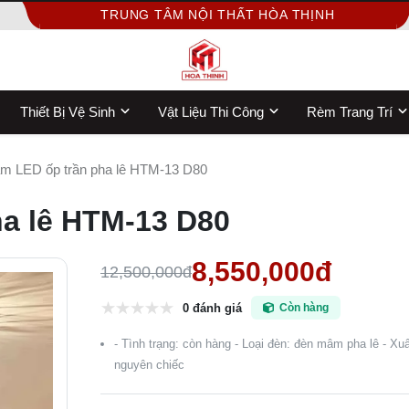
TRUNG TÂM NỘI THẤT HÒA THỊNH
Thiết Bị Vệ Sinh
Vật Liệu Thi Công
Rèm Trang Trí
m LED ốp trần pha lê HTM-13 D80
a lê HTM-13 D80
8,550,000đ
12,500,000đ
0 đánh giá
Còn hàng
- Tình trạng: còn hàng - Loại đèn: đèn mâm pha lê - Xu
nguyên chiếc