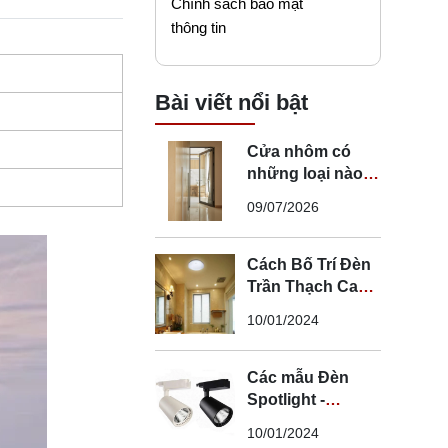
Chính sách bảo mật
thông tin
Bài viết nổi bật
Cửa nhôm có
những loại nào?
Mẹo chọn cửa đi
09/07/2026
nhôm phù hợp
Cách Bố Trí Đèn
Trần Thạch Cao
LED Phòng Ngủ -
10/01/2024
Lắp Đèn Trần
Thạch Cao
Các mẫu Đèn
Spotlight -
Spotlight âm trần
10/01/2024
- Spotlight rọi ray