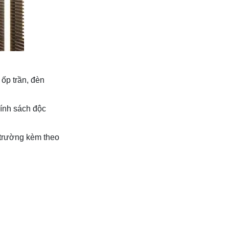
ốp trần, đèn
hính sách độc
 trường kèm theo