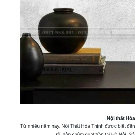
Nội thất Hò
Từ nhiều năm nay, Nội Thất Hòa Thịnh được biết đến 
rẻ, đèn chùm quạt trần tại Hà Nội. Sả