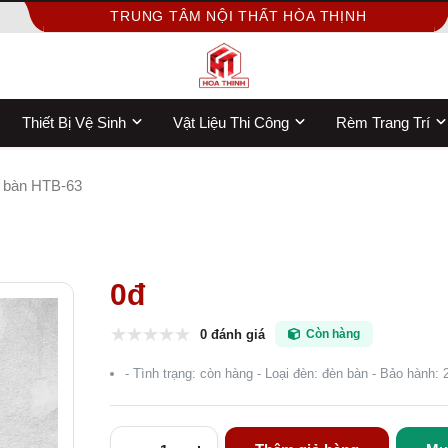
TRUNG TÂM NỘI THẤT HÒA THỊNH
Thiết Bị Vệ Sinh
Vật Liệu Thi Công
Rèm Trang Trí
 bàn HTB-63
0đ
0 đánh giá
Còn hàng
- Tình trạng: còn hàng - Loại đèn: đèn bàn - Bảo hành: