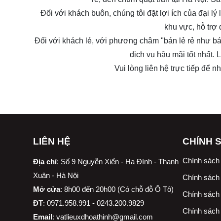
Đối với khách buôn, chúng tôi đặt lợi ích của đại 
khu vực, hỗ trợ
Đối với khách lẻ, với phương châm "bán lẻ rẻ như bá
dịch vụ hậu mãi tốt nhất.
Vui lòng liên hệ trực tiếp để 
LIÊN HỆ
CHÍNH 
Chính sách
Địa chỉ
:
Số 9 Nguyễn Xiển - Hạ Đình - Thanh
Xuân - Hà Nội
Chính sách 
Mở cửa
: 8h00 đến 20h00 (Có chỗ đỗ Ô Tô)
Chính sách 
ĐT
: 0971.958.991 - 0243.200.9829
Chính sách
Email
:
vatlieuxdhoathinh@gmail.com