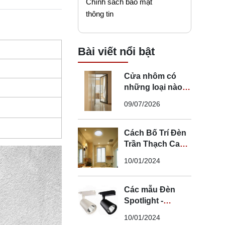
Chính sách bảo mật
thông tin
Bài viết nổi bật
Cửa nhôm có
những loại nào?
Mẹo chọn cửa đi
09/07/2026
nhôm phù hợp
Cách Bố Trí Đèn
Trần Thạch Cao
LED Phòng Ngủ -
10/01/2024
Lắp Đèn Trần
Thạch Cao
Các mẫu Đèn
Spotlight -
Spotlight âm trần
10/01/2024
- Spotlight rọi ray