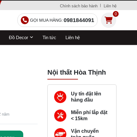
Chính sách bảo hành
Liên hệ
0
0981844091
GỌI MUA HÀNG:
Đồ Decor
Tin tức
Liên hệ
Nội thất Hòa Thịnh
Uy tín đặt lên
hàng đầu
Miễn phí lắp đặt
 2 năm
< 15km
Vận chuyển