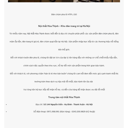
Đèn chùm pha lê HTPL-150
Nội thất Hòa Thịnh – Kho đèn trang trí tại Hà Nội
Từ nhiều năm nay,
Nội thất Hòa Thịnh
được biết đến là địa chỉ chuyên phân phối các sản phẩm
đèn chùm pha lê
, đèn
mâm ốp trần, đèn trang trí giá rẻ, đèn chùm quạt trần tại Hà Nội. Sản phẩm nhập trực tiếp từ các thương hiệu nổi tiếng
trên thế giới.
Đối với khách buôn đèn pha lê, chúng tôi đặt lợi ích của đại lý lên hàng đầu với những cơ chế chiết khấu hấp dẫn,
chính sách độc quyền theo khu vực, hỗ trợ đổi mới sản phẩm trong thời gian bảo hành.
Đối với khách lẻ, với phương châm “bán lẻ rẻ như bán buôn” chúng tôi cam kết đem đến mức giá cạnh tranh nhất thị
trường kèm theo dịch vụ hậu mãi tốt nhất, bảo hành lên lâu dài
Vui lòng liên hệ trực tiếp để nhận hỗ trợ, và đến cửa hàng để nhận được ưu đãi tốt nhất
Trung tâm nội thất
Hòa Thịnh
Địa chỉ:
Số 144 Nguyễn Xiển - Hạ Đình - Thanh Xuân - Hà Nội
Số điện thoại:
0971.958.991
(Bán hàng) -
0243.200.9829
(Kỹ thuật)