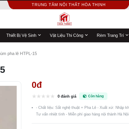
TRUNG TÂM NỘI THẤT HÒA THỊNH
Thiết Bị Vệ Sinh
Vật Liệu Thi Công
Rèm Trang Trí
ùm pha lê HTPL-15
15
0đ
0 đánh giá
Còn hàng
- Chất liệu: Sắt nghệ thuật + Pha Lê - Xuất xứ: Nhập k
Tư vấn nhiệt tình - Miễn phí giao hàng nội thành Hà Nội