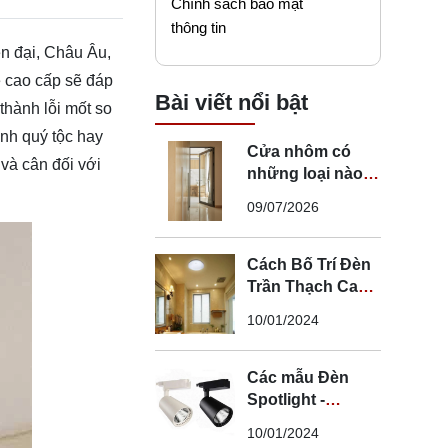
Chính sách bảo mật
thông tin
ện đại, Châu Âu,
ê cao cấp sẽ đáp
Bài viết nổi bật
thành lỗi mốt so
ình quý tộc hay
Cửa nhôm có
 và cân đối với
những loại nào?
Mẹo chọn cửa đi
09/07/2026
nhôm phù hợp
Cách Bố Trí Đèn
Trần Thạch Cao
LED Phòng Ngủ -
10/01/2024
Lắp Đèn Trần
Thạch Cao
Các mẫu Đèn
Spotlight -
Spotlight âm trần
10/01/2024
- Spotlight rọi ray