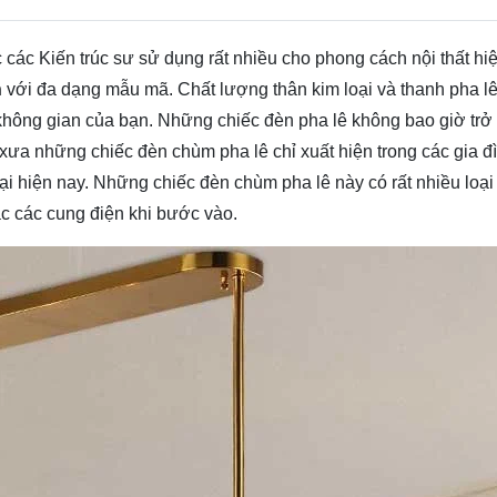
các Kiến trúc sư sử dụng rất nhiều cho phong cách nội thất hi
h
với đa dạng mẫu mã. Chất lượng thân kim loại và thanh pha l
không gian của bạn. Những chiếc đèn pha lê không bao giờ trở 
xưa những chiếc đèn chùm pha lê chỉ xuất hiện trong các gia đ
ại hiện nay. Những chiếc đèn chùm pha lê này có rất nhiều loại
ác các cung điện khi bước vào.