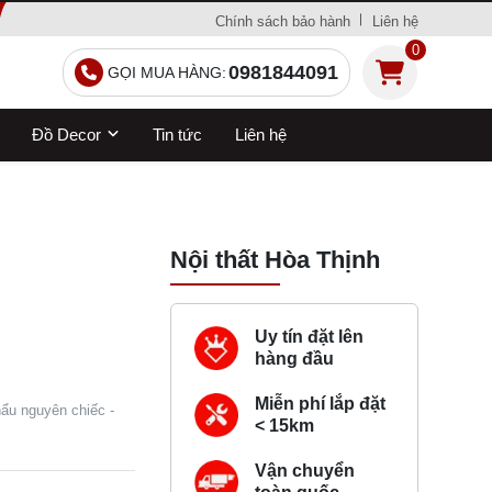
Chính sách bảo hành
Liên hệ
0
0981844091
GỌI MUA HÀNG:
Đồ Decor
Tin tức
Liên hệ
Nội thất Hòa Thịnh
Uy tín đặt lên
hàng đầu
Miễn phí lắp đặt
hẩu nguyên chiếc -
< 15km
Vận chuyển