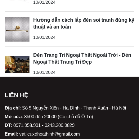
10/01/2024
Hướng dẫn cách lắp đèn soi tranh đúng kỹ
thuật và an toàn
10/01/2024
Đèn Trang Trí Ngoại Thất Ngoài Trời - Đèn
Ngoại Thất Trang Trí Đẹp
10/01/2024
LIÊN HỆ
Địa chỉ
:
Số 9 Nguyễn Xiển - Hạ Đình - Thanh Xuân - Hà Nội
Mở cửa
: 8h00 đến 20h00 (Có chỗ đỗ Ô Tô)
ĐT
: 0971.958.991 - 0243.200.9829
Email
:
vatlieuxdhoathinh@gmail.com