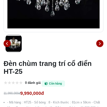
Đèn chùm trang trí cổ điển
HT-25
0 đánh giá
Còn hàng
9,990,000đ
11,990,000đ
- Mã hàng : HT25 - Số bóng : 8 - Kích thước : 81cm x 59cm - Chất