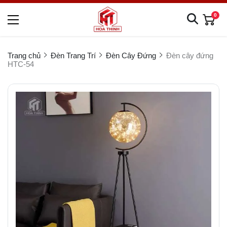
0
Trang chủ
Đèn Trang Trí
Đèn Cây Đứng
Đèn cây đứng
HTC-54