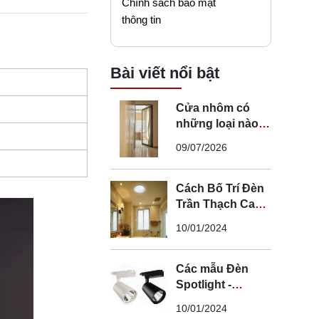
Chính sách bảo mật
thông tin
Bài viết nổi bật
Cửa nhôm có
những loại nào?
Mẹo chọn cửa đi
09/07/2026
nhôm phù hợp
Cách Bố Trí Đèn
Trần Thạch Cao
LED Phòng Ngủ -
10/01/2024
Lắp Đèn Trần
Thạch Cao
Các mẫu Đèn
Spotlight -
Spotlight âm trần
10/01/2024
- Spotlight rọi ray