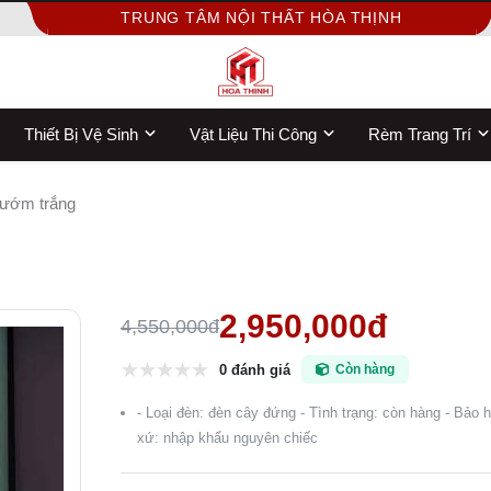
TRUNG TÂM NỘI THẤT HÒA THỊNH
Thiết Bị Vệ Sinh
Vật Liệu Thi Công
Rèm Trang Trí
bướm trắng
2,950,000đ
4,550,000đ
0 đánh giá
Còn hàng
- Loại đèn: đèn cây đứng - Tình trạng: còn hàng - Bảo 
xứ: nhập khẩu nguyên chiếc