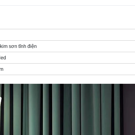
kim sơn tĩnh điện
 led
ăm