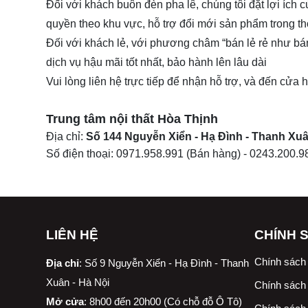
Đối với khách buôn đèn pha lê, chúng tôi đặt lợi ích 
quyền theo khu vực, hỗ trợ đổi mới sản phẩm trong th
Đối với khách lẻ, với phương châm “bán lẻ rẻ như bá
dịch vụ hậu mãi tốt nhất, bảo hành lên lâu dài
Vui lòng liên hệ trực tiếp để nhận hỗ trợ, và đến cửa
Trung tâm nội thất
Hòa Thịnh
Địa chỉ:
Số 144 Nguyễn Xiển - Hạ Đình - Thanh Xuâ
Số điện thoại:
0971.958.991
(Bán hàng) -
0243.200.9
LIÊN HỆ
CHÍNH 
Chính sách
Địa chỉ
:
Số 9 Nguyễn Xiển - Hạ Đình - Thanh
Xuân - Hà Nội
Chính sách 
Mở cửa
: 8h00 đến 20h00 (Có chỗ đỗ Ô Tô)