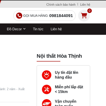
Chính sách bảo hành
Liên hệ
0
0981844091
GỌI MUA HÀNG:
Đồ Decor
Tin tức
Liên hệ
Nội thất Hòa Thịnh
Uy tín đặt lên
hàng đầu
Miễn phí lắp đặt
hành: 2 năm - Xuất
< 15km
Vận chuyển