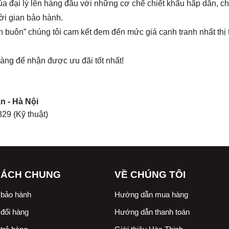
của đại lý lên hàng đầu với những cơ chế chiết khấu hấp dẫn, c
ời gian bảo hành.
n buôn” chúng tôi cam kết đem đến mức giá cạnh tranh nhất thị
 hàng để nhận được ưu đãi tốt nhất!
n - Hà Nội
829
(Kỹ thuật)
SÁCH CHUNG
VỀ CHÚNG TÔI
 bảo hành
Hướng dẫn mua hàng
đổi hàng
Hướng dẫn thanh toán