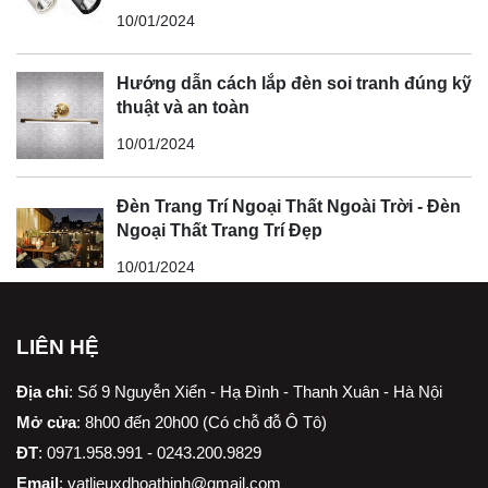
10/01/2024
Hướng dẫn cách lắp đèn soi tranh đúng kỹ
thuật và an toàn
10/01/2024
Đèn Trang Trí Ngoại Thất Ngoài Trời - Đèn
Ngoại Thất Trang Trí Đẹp
10/01/2024
LIÊN HỆ
Địa chỉ
:
Số 9 Nguyễn Xiển - Hạ Đình - Thanh Xuân - Hà Nội
Mở cửa
: 8h00 đến 20h00 (Có chỗ đỗ Ô Tô)
ĐT
: 0971.958.991 - 0243.200.9829
Email
:
vatlieuxdhoathinh@gmail.com