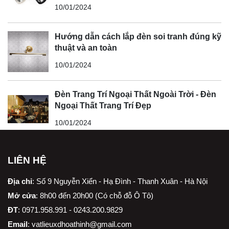
10/01/2024
Hướng dẫn cách lắp đèn soi tranh đúng kỹ
thuật và an toàn
10/01/2024
Đèn Trang Trí Ngoại Thất Ngoài Trời - Đèn
Ngoại Thất Trang Trí Đẹp
10/01/2024
LIÊN HỆ
Địa chỉ
:
Số 9 Nguyễn Xiển - Hạ Đình - Thanh Xuân - Hà Nội
Mở cửa
: 8h00 đến 20h00 (Có chỗ đỗ Ô Tô)
ĐT
: 0971.958.991 - 0243.200.9829
Email
:
vatlieuxdhoathinh@gmail.com