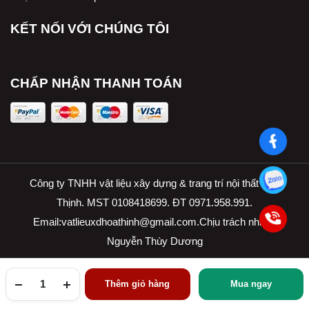
KẾT NỐI VỚI CHÚNG TÔI
CHẤP NHẬN THANH TOÁN
Công ty TNHH vật liệu xây dựng & trang trí nội thất Hòa
Thịnh. MST 0108418699. ĐT 0971.958.991.
Email:
vatlieuxdhoathinh@gmail.com.Ch
ịu trách nhiệm
Nguyễn Thùy Dương
Thêm giỏ hàng
Mua ngay