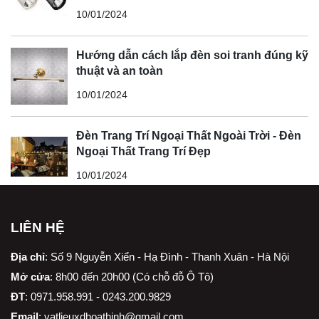
10/01/2024
Hướng dẫn cách lắp đèn soi tranh đúng kỹ
thuật và an toàn
10/01/2024
Đèn Trang Trí Ngoại Thất Ngoài Trời - Đèn
Ngoại Thất Trang Trí Đẹp
10/01/2024
LIÊN HỆ
Địa chỉ
:
Số 9 Nguyễn Xiển - Hạ Đình - Thanh Xuân - Hà Nội
Mở cửa
: 8h00 đến 20h00 (Có chỗ đỗ Ô Tô)
ĐT
: 0971.958.991 - 0243.200.9829
Email
:
vatlieuxdhoathinh@gmail.com