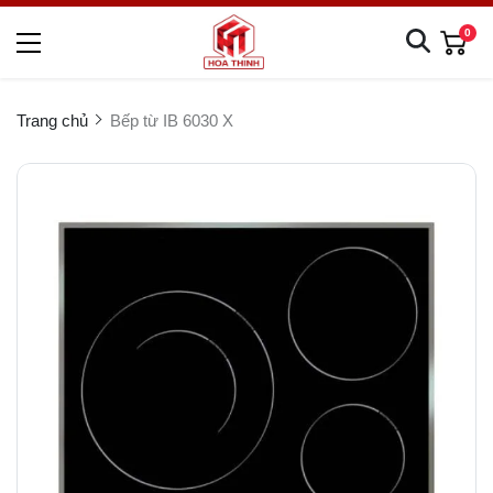
0
Trang chủ
Bếp từ IB 6030 X