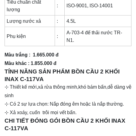
Tiêu chuẩn chất
:
ISO-9001, ISO-14001
lượng
Lượng nước xả
:
4.5L
A-703-4 đế thải nước TR-
Phụ kiện
:
N1.
Màu trắng : 1.665.000 đ
Màu khác : 1.855.000 đ
TÍNH NĂNG SẢN PHẨM BỒN CẦU 2 KHỐI
INAX C-117VA
⊹ Thiết kế mới,xả rửa thông minh,khó bám bẩn,dễ dàng vệ
sinh
⊹ Có 2 sự lựa chọn: Nắp đóng êm hoặc là nắp thường.
⊹ Xả xoáy, cuốn trôi mọi vết bẩn.
CHI TIẾT ĐÓNG GÓI BỒN CẦU 2 KHỐI INAX
C-117VA